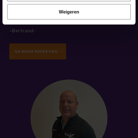
en effectieve manier zullen verdwijnen. Wil je meer
weten over het hersteltraject? Klik dan op de knop
Weigeren
hieronder 'ga naar kniezorg'.
–Bertrand-
GA NAAR KNIEZORG