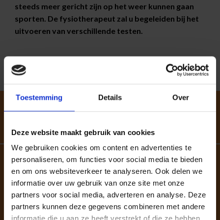
steeds meer gericht zijn op het weer kunnen gaan
sporten. De fysiotherapeut zal u begeleiden bij het
uitvoeren van verschillende testen.
KNIEPIJN VRIJ IN 3 STAPPEN
Toestemming
Details
Over
Deze website maakt gebruik van cookies
We gebruiken cookies om content en advertenties te
personaliseren, om functies voor social media te bieden
en om ons websiteverkeer te analyseren. Ook delen we
Korte succesverhalen
informatie over uw gebruik van onze site met onze
"Goede en betrouwbare therapeuten die precies weten
partners voor social media, adverteren en analyse. Deze
waar de zere plek zit."
partners kunnen deze gegevens combineren met andere
informatie die u aan ze heeft verstrekt of die ze hebben