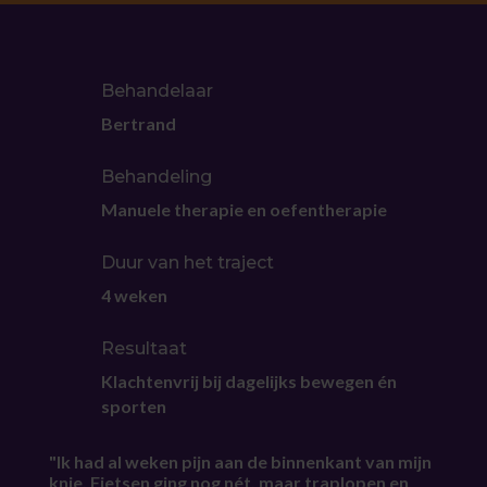
Behandelaar
Bertrand
Behandeling
Manuele therapie en oefentherapie
Duur van het traject
4 weken
Resultaat
Klachtenvrij bij dagelijks bewegen én
sporten
"Ik had al weken pijn aan de binnenkant van mijn
knie. Fietsen ging nog nét, maar traplopen en