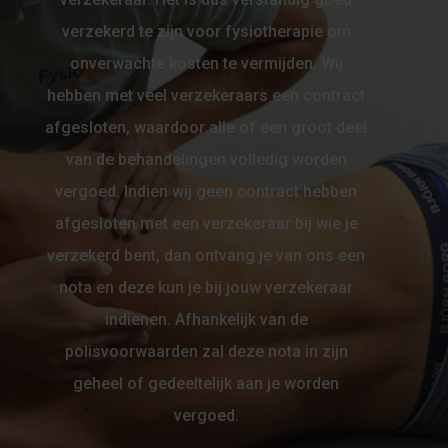
verzekerd te zijn voor fysiotherapie om
onverwachte kosten te vermijden. Wij
hebben met veel verzekeraars een contract
afgesloten, waardoor alle of een groot deel
van de behandelingen volledig worden
vergoed. Indien wij geen contract hebben
afgesloten met een verzekeraar bij wie je
verzekerd bent, dan ontvang je van ons een
nota en deze kun je bij jouw verzekeraar
indienen. Afhankelijk van de
polisvoorwaarden zal deze nota in zijn
geheel of gedeeltelijk aan je worden
vergoed.