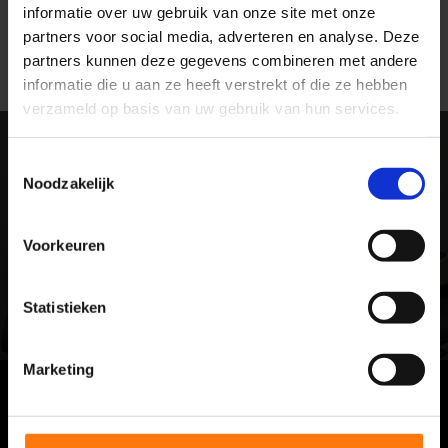
Zorg en Zekerheid, Eno, Salland, Zorg direct
informatie over uw gebruik van onze site met onze
partners voor social media, adverteren en analyse. Deze
partners kunnen deze gegevens combineren met andere
informatie die u aan ze heeft verstrekt of die ze hebben
verzameld op basis van uw gebruik van hun services.
Toestemmingsselectie
Bij ons kan iedereen terecht. Of je
Noodzakelijk
nu topsporter bent of fitter wil
worden.
Voorkeuren
Bij ons is iedereen welkom, van
jong tot oud.
Statistieken
Marketing