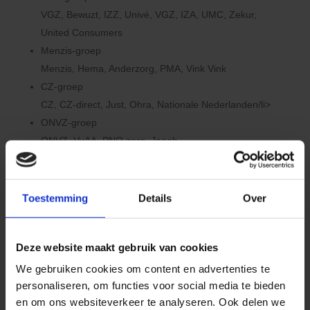
VGZ, Bewuzt, IZZ, Univé, VGZ, IZA, UMC, Zekur,
United Consumers
Menzis-groep
Menzis, Hema, Anderzorg, PMA, Vink Vink
CZ-groep
CZ, CZ-direct, Just, Ohra, Nationale Nederlanden/li>
ONVZ-groep
ONVZ, VvAA, PNO zorg, Jaaah
DSW-groep
DSW, Stad Holland, In Twente
Eucare
Toestemming
Details
Over
ASR- groep
De Amersfoortse, Ditzos
Deze website maakt gebruik van cookies
We gebruiken cookies om content en advertenties te
De zorgverzekeraars waar wij voor
2026
geen
contract mee hebben:
personaliseren, om functies voor social media te bieden
en om ons websiteverkeer te analyseren. Ook delen we