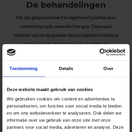
De behandelingen
Wij zijn gespecialiseerd in algemene fysiotherapie,
oedeemtherapie, manuele therapie. Daarnaast
bezitten wij verdergaande deskundigheid in medical
taping, claudicatiotraining, dry needling en
shockwave therapie. Naast fysiotherapie verlenen
wij ook medische fitness en voor bedrijven
Toestemming
Details
Over
arbocuratieve en reïntegratieve zorg. Klik op een
van de onderstaande specialisaties/ deskundigheden
voor meer informatie:
Deze website maakt gebruik van cookies
We gebruiken cookies om content en advertenties te
personaliseren, om functies voor social media te bieden
Manuele therapie
en om ons websiteverkeer te analyseren. Ook delen we
informatie over uw gebruik van onze site met onze
Je voelt een verbetering van de
partners voor social media, adverteren en analyse. Deze