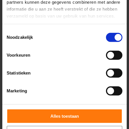
bewegingsvrijheid en afname van pijn.
partners kunnen deze gegevens combineren met andere
informatie die u aan ze heeft verstrekt of die ze hebben
verzameld op basis van uw gebruik van hun services.
BEKIJK BEHANDELING
Toestemmingsselectie
Noodzakelijk
Voorkeuren
Shockwave therapie
Deze therapie werkt met geluidsgolven
Statistieken
‘shockwaves’.
Marketing
BEKIJK BEHANDELING
Alles toestaan