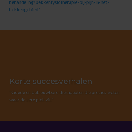
behandeling
/bekkenfysiotherapie
-bij
-pijn
-in
-het
-
bekkengebied/
Korte succesverhalen
"Goede en betrouwbare therapeuten die precies weten
waar de zere plek zit."