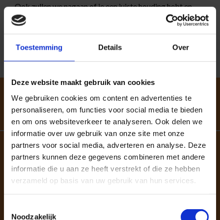
Ook zullen we nagaan of je een juiste houding hebt en
zullen we aan de slag gaan om deze waar nodig is te
verbeteren. Dit draagt op zijn beurt weer bij aan het
verminderen van de druk op de zenuw.
Toestemming
Details
Over
Deze website maakt gebruik van cookies
We gebruiken cookies om content en advertenties te
personaliseren, om functies voor social media te bieden
en om ons websiteverkeer te analyseren. Ook delen we
informatie over uw gebruik van onze site met onze
partners voor social media, adverteren en analyse. Deze
partners kunnen deze gegevens combineren met andere
Korte succesverhalen
informatie die u aan ze heeft verstrekt of die ze hebben
verzameld op basis van uw gebruik van hun services.
"Goede en betrouwbare therapeuten die precies weten
waar de zere plek zit."
Toestemmingsselectie
Noodzakelijk