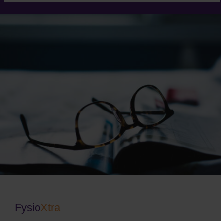
Fysio
Xtra