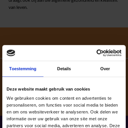
van leven.
Toestemming
Details
Over
Korte succesverhalen
"Goede en betrouwbare therapeuten die precies weten
Deze website maakt gebruik van cookies
waar de zere plek zit."
We gebruiken cookies om content en advertenties te
personaliseren, om functies voor social media te bieden
en om ons websiteverkeer te analyseren. Ook delen we
informatie over uw gebruik van onze site met onze
partners voor social media, adverteren en analyse. Deze