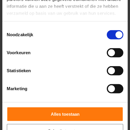
informatie die u aan ze heeft verstrekt of die ze hebben
verzameld op basis van uw gebruik van hun services.
Gerichte behandeling
Toestemmingsselectie
Pijnvrij corrigeren van
Noodzakelijk
beweging
Voorkeuren
Specifieke mobilisatietechnieken
volgens het Mulligan Concept
Statistieken
Actieve bewegingen tijdens de
behandeling
Marketing
Direct verbeteren van mobiliteit
en functie
Alles toestaan
Behandeling zonder pijn