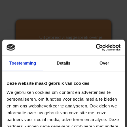
Uitgebreid vraaggesprek over je
klachten
Analyse van pijn, beweging en
beperkingen
Toestemming
Details
Over
Onderzoek naar mogelijke
“sporingsproblemen”
Deze website maakt gebruik van cookies
We gebruiken cookies om content en advertenties te
Duidelijke uitleg en persoonlijk
personaliseren, om functies voor social media te bieden
behandelplan
en om ons websiteverkeer te analyseren. Ook delen we
Je weet na de intake precies waar de
informatie over uw gebruik van onze site met onze
oorzaak ligt en wat we gaan doen.
partners voor social media, adverteren en analyse. Deze
partners kunnen deze gegevens combineren met andere