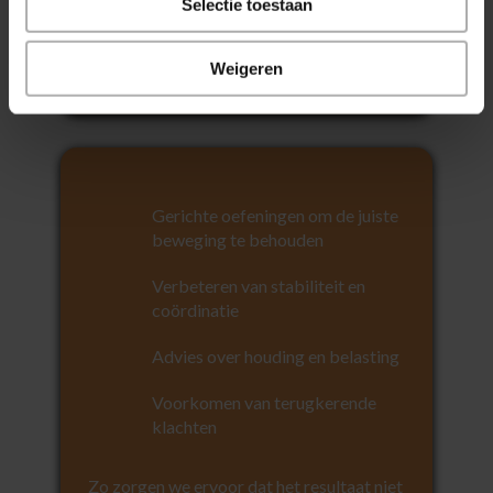
Selectie toestaan
Veel mensen merken direct tijdens de
behandeling al verschil in beweging en
Weigeren
pijn.
Gerichte oefeningen om de juiste
beweging te behouden
Verbeteren van stabiliteit en
coördinatie
Advies over houding en belasting
Voorkomen van terugkerende
klachten
Zo zorgen we ervoor dat het resultaat niet