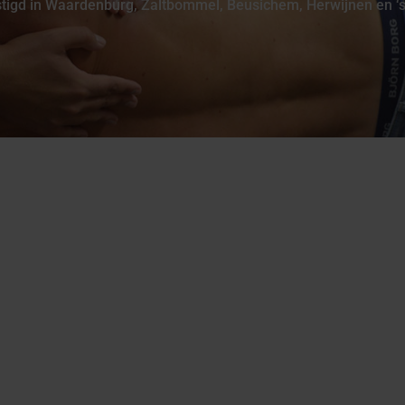
estigd in Waardenburg, Zaltbommel, Beusichem, Herwijnen en ‘