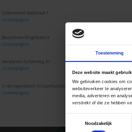
Zaltbommel Walstraat 1
Locatiepagina
Beusichem Ringelpoel 4
Locatiepagina
Toestemming
Herwijnen Achterweg 31
Locatiepagina
Deze website maakt gebruik
We gebruiken cookies om cont
‘s-Hertogenbosch Schaarhuisstraat 14
websiteverkeer te analyseren
Locatiepagina
media, adverteren en analys
verstrekt of die ze hebben v
Toestemmingsselectie
Noodzakelijk