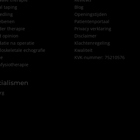
l taping
Blog
edling
Openingstijden
gebenen
Patientenportaal
er therapie
Privacy verklaring
 opinion
Disclaimer
datie na operatie
Klachtenregeling
oskeletale echografie
Kwaliteit
ne
KVK-nummer: 75210576
fysiotherapie
cialismen
rg