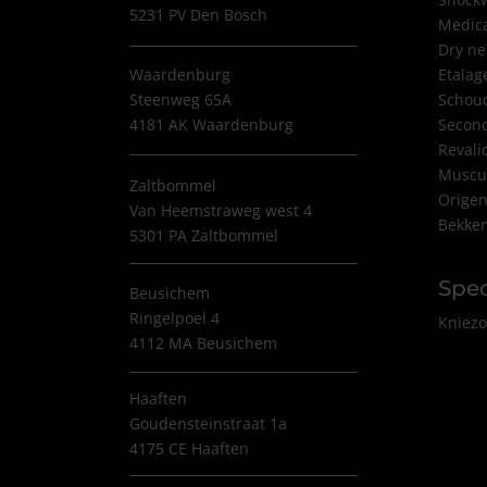
5231 PV Den Bosch
Medica
Dry ne
Waardenburg
Etala
Steenweg 65A
Schoud
4181 AK Waardenburg
Second
Revali
Muscul
Zaltbommel
Orige
Van Heemstraweg west 4
Bekken
5301 PA Zaltbommel
Spe
Beusichem
Ringelpoel 4
Kniezo
4112 MA Beusichem
Haaften
Goudensteinstraat 1a
4175 CE Haaften