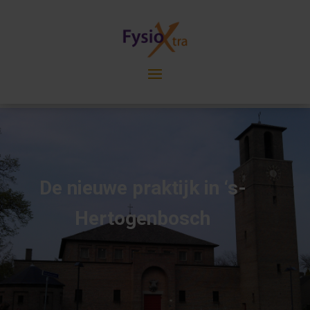
De nieuwe praktijk in ‘s-
Hertogenbosch