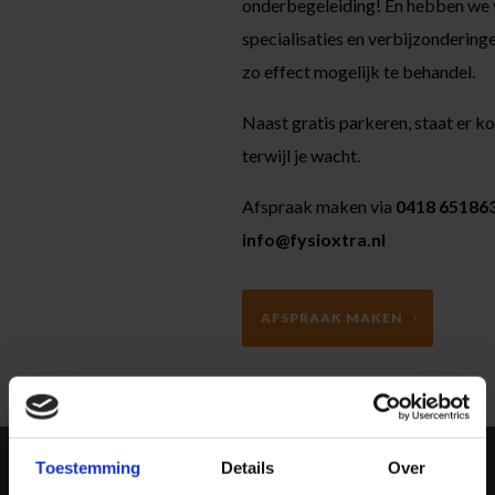
onderbegeleiding! En hebben we 
specialisaties en verbijzondering
zo effect mogelijk te behandel.
Naast gratis parkeren, staat er ko
terwijl je wacht.
Afspraak maken via
0418 65186
info@fysioxtra.nl
AFSPRAAK MAKEN
Toestemming
Details
Over
Bij ons kan iedereen terecht. Of je