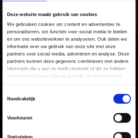
nu topsporter bent of fitter wil
worden.
Deze website maakt gebruik van cookies
We gebruiken cookies om content en advertenties te
Bij ons is iedereen welkom, van
personaliseren, om functies voor social media te bieden
jong tot oud.
en om ons websiteverkeer te analyseren. Ook delen we
informatie over uw gebruik van onze site met onze
partners voor social media, adverteren en analyse. Deze
partners kunnen deze gegevens combineren met andere
informatie die u aan ze heeft verstrekt of die ze hebben
verzameld op basis van uw gebruik van hun services.
Toestemmingsselectie
Noodzakelijk
Voorkeuren
Statistieken